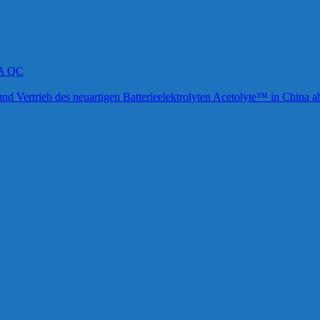
-A QC
und Vertrieb des neuartigen Batterieelektrolyten Acetolyte™ in China a