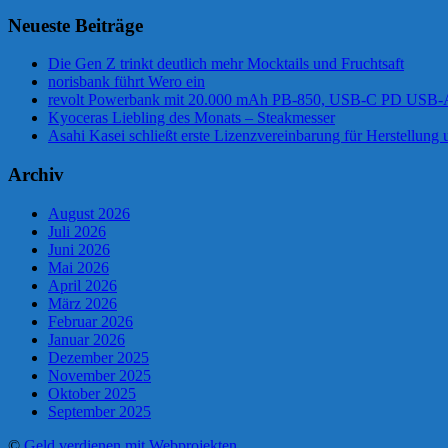
Neueste Beiträge
Die Gen Z trinkt deutlich mehr Mocktails und Fruchtsaft
norisbank führt Wero ein
revolt Powerbank mit 20.000 mAh PB-850, USB-C PD USB
Kyoceras Liebling des Monats – Steakmesser
Asahi Kasei schließt erste Lizenzvereinbarung für Herstellung 
Archiv
August 2026
Juli 2026
Juni 2026
Mai 2026
April 2026
März 2026
Februar 2026
Januar 2026
Dezember 2025
November 2025
Oktober 2025
September 2025
©
Geld verdienen mit Webprojekten