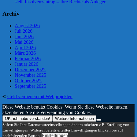
stellt Insolvenzantrag – Ihre Rechte als Anleger
Archiv
August 2026
Juli 2026
Juni 2026
Mai 2026
April 2026
März 2026
Februar 2026
Januar 2026
Dezember 2025
November 2025
Oktober 2025
September 2025
©
Geld verdienen mit Webprojekten
Diese Website benutzt Cookies. Wenn Sie diese Webseite nutzen,
akzeptieren Sie die Verwendung von Cookies.
OK, ich habe verstanden!
Weitere Informationen
Sofern Sie Ihre Datenschutzeinstellungen ändern möchten z.B. Erteilung von
Einwilligungen, Widerruf bereits erteilter Einwilligungen klicken Sie auf
Einstellungen
nachfolgenden Button.