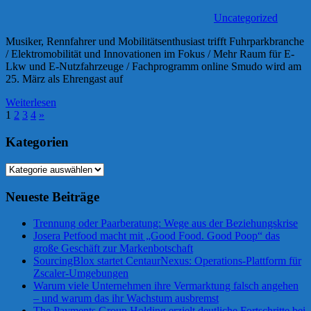
Uncategorized
Musiker, Rennfahrer und Mobilitätsenthusiast trifft Fuhrparkbranche
/ Elektromobilität und Innovationen im Fokus / Mehr Raum für E-
Lkw und E-Nutzfahrzeuge / Fachprogramm online Smudo wird am
25. März als Ehrengast auf
Weiterlesen
Seitennummerierung
Nächste
1
2
3
4
»
Beiträge
der
Kategorien
Beiträge
Kategorien
Neueste Beiträge
Trennung oder Paarberatung: Wege aus der Beziehungskrise
Josera Petfood macht mit „Good Food. Good Poop“ das
große Geschäft zur Markenbotschaft
SourcingBlox startet CentaurNexus: Operations-Plattform für
Zscaler-Umgebungen
Warum viele Unternehmen ihre Vermarktung falsch angehen
– und warum das ihr Wachstum ausbremst
The Payments Group Holding erzielt deutliche Fortschritte bei