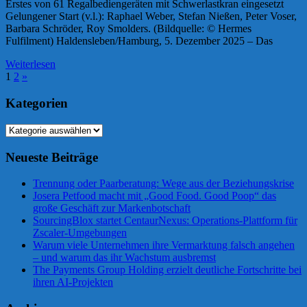
Erstes von 61 Regalbediengeräten mit Schwerlastkran eingesetzt
Gelungener Start (v.l.): Raphael Weber, Stefan Nießen, Peter Voser,
Barbara Schröder, Roy Smolders. (Bildquelle: © Hermes
Fulfilment) Haldensleben/Hamburg, 5. Dezember 2025 – Das
Weiterlesen
Seitennummerierung
Nächste
1
2
»
Beiträge
der
Kategorien
Beiträge
Kategorien
Neueste Beiträge
Trennung oder Paarberatung: Wege aus der Beziehungskrise
Josera Petfood macht mit „Good Food. Good Poop“ das
große Geschäft zur Markenbotschaft
SourcingBlox startet CentaurNexus: Operations-Plattform für
Zscaler-Umgebungen
Warum viele Unternehmen ihre Vermarktung falsch angehen
– und warum das ihr Wachstum ausbremst
The Payments Group Holding erzielt deutliche Fortschritte bei
ihren AI-Projekten