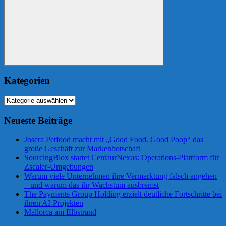
Suchen
Kategorien
Kategorien
Neueste Beiträge
Josera Petfood macht mit „Good Food. Good Poop“ das
große Geschäft zur Markenbotschaft
SourcingBlox startet CentaurNexus: Operations-Plattform für
Zscaler-Umgebungen
Warum viele Unternehmen ihre Vermarktung falsch angehen
– und warum das ihr Wachstum ausbremst
The Payments Group Holding erzielt deutliche Fortschritte bei
ihren AI-Projekten
Mallorca am Elbstrand