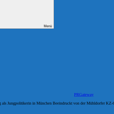
Menü
PRGateway
 als Jungpolitikerin in München Beeindruckt von der Mühldorfer KZ-G