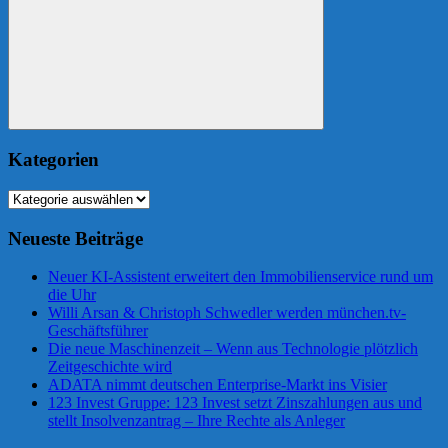
Suchen
Kategorien
Kategorien
Neueste Beiträge
Neuer KI-Assistent erweitert den Immobilienservice rund um
die Uhr
Willi Arsan & Christoph Schwedler werden münchen.tv-
Geschäftsführer
Die neue Maschinenzeit – Wenn aus Technologie plötzlich
Zeitgeschichte wird
ADATA nimmt deutschen Enterprise-Markt ins Visier
123 Invest Gruppe: 123 Invest setzt Zinszahlungen aus und
stellt Insolvenzantrag – Ihre Rechte als Anleger