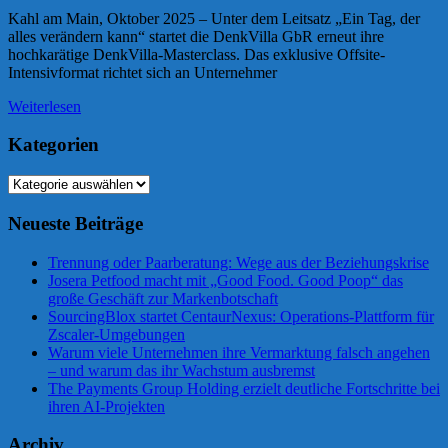
Kahl am Main, Oktober 2025 – Unter dem Leitsatz „Ein Tag, der
alles verändern kann“ startet die DenkVilla GbR erneut ihre
hochkarätige DenkVilla-Masterclass. Das exklusive Offsite-
Intensivformat richtet sich an Unternehmer
Weiterlesen
Kategorien
Kategorien
Neueste Beiträge
Trennung oder Paarberatung: Wege aus der Beziehungskrise
Josera Petfood macht mit „Good Food. Good Poop“ das
große Geschäft zur Markenbotschaft
SourcingBlox startet CentaurNexus: Operations-Plattform für
Zscaler-Umgebungen
Warum viele Unternehmen ihre Vermarktung falsch angehen
– und warum das ihr Wachstum ausbremst
The Payments Group Holding erzielt deutliche Fortschritte bei
ihren AI-Projekten
Archiv