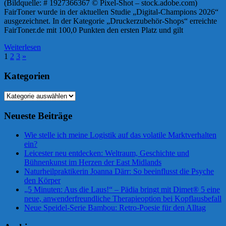
(Bildquelle: # 1927366367 © Pixel-Shot – stock.adobe.com)
FairToner wurde in der aktuellen Studie „Digital-Champions 2026“
ausgezeichnet. In der Kategorie „Druckerzubehör-Shops“ erreichte
FairToner.de mit 100,0 Punkten den ersten Platz und gilt
Weiterlesen
Seitennummerierung
Nächste
1
2
3
»
Beiträge
der
Kategorien
Beiträge
Kategorien
Neueste Beiträge
Wie stelle ich meine Logistik auf das volatile Marktverhalten
ein?
Leicester neu entdecken: Weltraum, Geschichte und
Bühnenkunst im Herzen der East Midlands
Naturheilpraktikerin Joanna Därr: So beeinflusst die Psyche
den Körper
„5 Minuten: Aus die Laus!“ – Pädia bringt mit Dimet® 5 eine
neue, anwenderfreundliche Therapieoption bei Kopflausbefall
Neue Speidel-Serie Bambou: Retro-Poesie für den Alltag