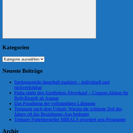
Suchen
Kategorien
Kategorien
Neueste Beiträge
Spritzgussteile dauerhaft markiert – individuell und
rückverfolgbar
Pädia stärkt den Apotheken-Abverkauf – Coupon-Aktion für
BellyBiom® ab August
Das Paradigma der vollständigen Lähmung
Trennung nach dem Urlaub: Warum die schönste Zeit des
Jahres oft das Beziehungs-Aus bedeutet
Treburer Futterhersteller MIRALS erweitert sein Programm
Archiv