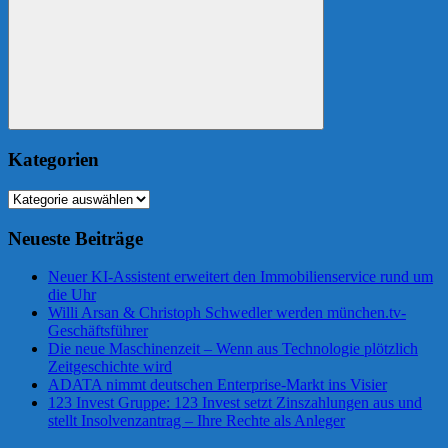
Suchen
Kategorien
Kategorien
Neueste Beiträge
Neuer KI-Assistent erweitert den Immobilienservice rund um
die Uhr
Willi Arsan & Christoph Schwedler werden münchen.tv-
Geschäftsführer
Die neue Maschinenzeit – Wenn aus Technologie plötzlich
Zeitgeschichte wird
ADATA nimmt deutschen Enterprise-Markt ins Visier
123 Invest Gruppe: 123 Invest setzt Zinszahlungen aus und
stellt Insolvenzantrag – Ihre Rechte als Anleger