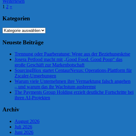
Weiterlesen
Seitennummerierung
Nächste
1
2
»
Beiträge
der
Kategorien
Beiträge
Kategorien
Neueste Beiträge
Trennung oder Paarberatung: Wege aus der Beziehungskrise
Josera Petfood macht mit „Good Food. Good Poop“ das
große Geschäft zur Markenbotschaft
SourcingBlox startet CentaurNexus: Operations-Plattform für
Zscaler-Umgebungen
Warum viele Unternehmen ihre Vermarktung falsch angehen
– und warum das ihr Wachstum ausbremst
The Payments Group Holding erzielt deutliche Fortschritte bei
ihren AI-Projekten
Archiv
August 2026
Juli 2026
Juni 2026