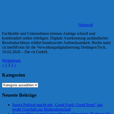
Netzwelt
Fachkräfte und Unternehmen können Anträge schnell und
komfortabel online erledigen. Digitale Anerkennung ausländischer
Berufsabschlüsse erfährt bundesweite Aufmerksamkeit. Berlin nutzt
cit intelliForm für die Verwaltungsdigitalisierung Dettingen/Teck,
10.02.2026 – Die cit GmbH,
Weiterlesen
Seitennummerierung
Vorherige
Nächste
«
1
2
3
»
Beiträge
Beiträge
der
Kategorien
Beiträge
Kategorien
Neueste Beiträge
Josera Petfood macht mit „Good Food. Good Poop“ das
große Geschäft zur Markenbotschaft
SourcingBlox startet CentaurNexus: Operations-Plattform für