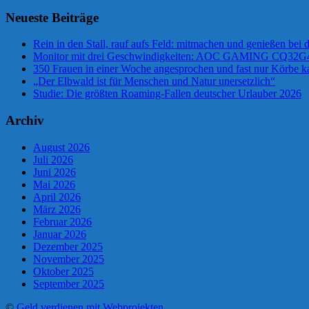
Neueste Beiträge
Rein in den Stall, rauf aufs Feld: mitmachen und genießen bei
Monitor mit drei Geschwindigkeiten: AOC GAMING CQ32
350 Frauen in einer Woche angesprochen und fast nur Körbe ka
„Der Elbwald ist für Menschen und Natur unersetzlich“
Studie: Die größten Roaming-Fallen deutscher Urlauber 2026
Archiv
August 2026
Juli 2026
Juni 2026
Mai 2026
April 2026
März 2026
Februar 2026
Januar 2026
Dezember 2025
November 2025
Oktober 2025
September 2025
©
Geld verdienen mit Webprojekten