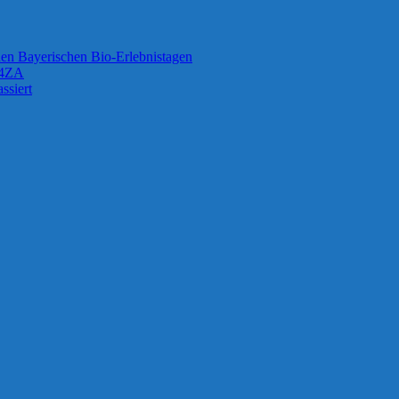
 den Bayerischen Bio-Erlebnistagen
G4ZA
ssiert