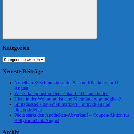
Suchen
Kategorien
Kategorien
Neueste Beiträge
Nobelhart & Schmutzig startet Saison: Rückkehr am 11.
August
Wasserknappheit in Deutschland – IT kann helfen
Hitze in der Wohnung: Ist eine Mietminderung möglich?
Spritzgussteile dauerhaft markiert – individuell und
rückverfolgbar
Pädia stärkt den Apotheken-Abverkauf – Coupon-Aktion für
BellyBiom® ab August
Archiv