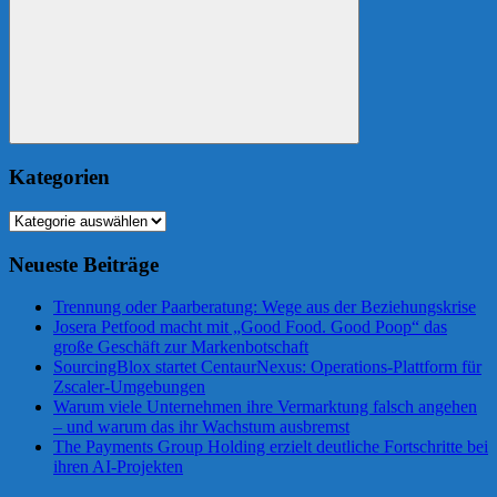
Suchen
Kategorien
Kategorien
Neueste Beiträge
Trennung oder Paarberatung: Wege aus der Beziehungskrise
Josera Petfood macht mit „Good Food. Good Poop“ das
große Geschäft zur Markenbotschaft
SourcingBlox startet CentaurNexus: Operations-Plattform für
Zscaler-Umgebungen
Warum viele Unternehmen ihre Vermarktung falsch angehen
– und warum das ihr Wachstum ausbremst
The Payments Group Holding erzielt deutliche Fortschritte bei
ihren AI-Projekten