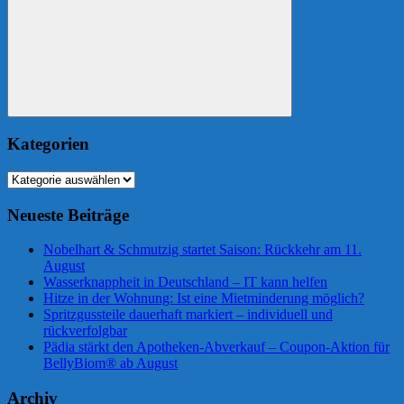
Suchen
Kategorien
Kategorien
Neueste Beiträge
Nobelhart & Schmutzig startet Saison: Rückkehr am 11.
August
Wasserknappheit in Deutschland – IT kann helfen
Hitze in der Wohnung: Ist eine Mietminderung möglich?
Spritzgussteile dauerhaft markiert – individuell und
rückverfolgbar
Pädia stärkt den Apotheken-Abverkauf – Coupon-Aktion für
BellyBiom® ab August
Archiv