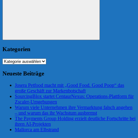
Suchen
Kategorien
Kategorien
Neueste Beiträge
Josera Petfood macht mit „Good Food. Good Poop“ das
große Geschäft zur Markenbotschaft
SourcingBlox startet CentaurNexus: Operations-Plattform für
Zscaler-Umgebungen
Warum viele Unternehmen ihre Vermarktung falsch angehen
– und warum das ihr Wachstum ausbremst
The Payments Group Holding erzielt deutliche Fortschritte bei
ihren AI-Projekten
Mallorca am Elbstrand