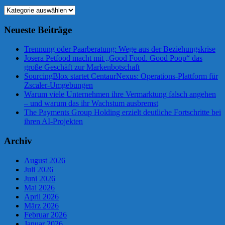
Kategorien
Neueste Beiträge
Trennung oder Paarberatung: Wege aus der Beziehungskrise
Josera Petfood macht mit „Good Food. Good Poop“ das
große Geschäft zur Markenbotschaft
SourcingBlox startet CentaurNexus: Operations-Plattform für
Zscaler-Umgebungen
Warum viele Unternehmen ihre Vermarktung falsch angehen
– und warum das ihr Wachstum ausbremst
The Payments Group Holding erzielt deutliche Fortschritte bei
ihren AI-Projekten
Archiv
August 2026
Juli 2026
Juni 2026
Mai 2026
April 2026
März 2026
Februar 2026
Januar 2026