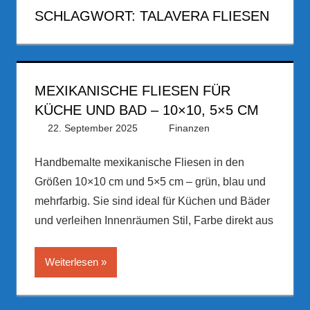
SCHLAGWORT:
TALAVERA FLIESEN
MEXIKANISCHE FLIESEN FÜR
KÜCHE UND BAD – 10×10, 5×5 CM
22. September 2025
PRGateway
Finanzen
Handbemalte mexikanische Fliesen in den
Größen 10×10 cm und 5×5 cm – grün, blau und
mehrfarbig. Sie sind ideal für Küchen und Bäder
und verleihen Innenräumen Stil, Farbe direkt aus
Weiterlesen