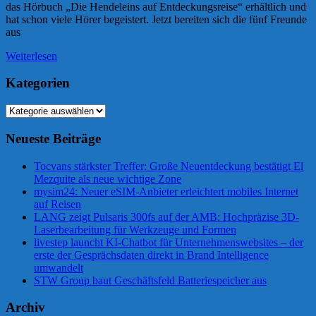
das Hörbuch „Die Hendeleins auf Entdeckungsreise“ erhältlich und
hat schon viele Hörer begeistert. Jetzt bereiten sich die fünf Freunde
aus
Weiterlesen
Kategorien
Kategorien
Neueste Beiträge
Tocvans stärkster Treffer: Große Neuentdeckung bestätigt El
Mezquite als neue wichtige Zone
mysim24: Neuer eSIM-Anbieter erleichtert mobiles Internet
auf Reisen
LANG zeigt Pulsaris 300fs auf der AMB: Hochpräzise 3D-
Laserbearbeitung für Werkzeuge und Formen
livestep launcht KI-Chatbot für Unternehmenswebsites – der
erste der Gesprächsdaten direkt in Brand Intelligence
umwandelt
STW Group baut Geschäftsfeld Batteriespeicher aus
Archiv