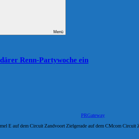
Menü
ndärer Renn-Partywoche ein
PRGateway
ormel E auf dem Circuit Zandvoort Zielgerade auf dem CMcom Circuit 