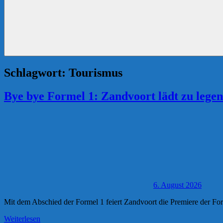
Schlagwort:
Tourismus
Bye bye Formel 1: Zandvoort lädt zu lege
6. August 2026
Mit dem Abschied der Formel 1 feiert Zandvoort die Premiere der F
Weiterlesen