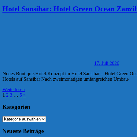
Hotel Sansibar: Hotel Green Ocean Zanzi
17. Juli 2026
Neues Boutique-Hotel-Konzept im Hotel Sansibar – Hotel Green Ocean
Hotels auf Sansibar Nach zweimonatigen umfangreichen Umbau-
Weiterlesen
Seitennummerierung
Nächste
1
2
3
…
5
»
Beiträge
der
Kategorien
Beiträge
Kategorien
Neueste Beiträge