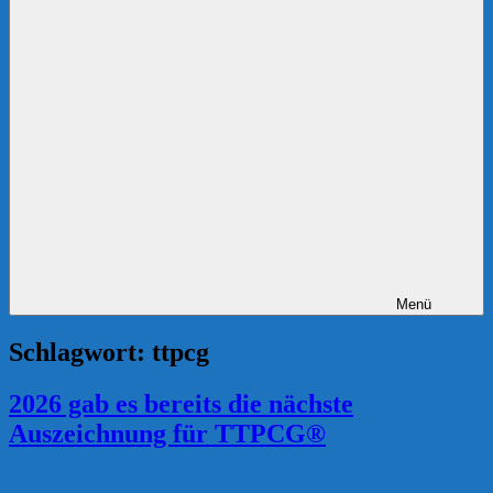
Menü
Schlagwort:
ttpcg
2026 gab es bereits die nächste
Auszeichnung für TTPCG®