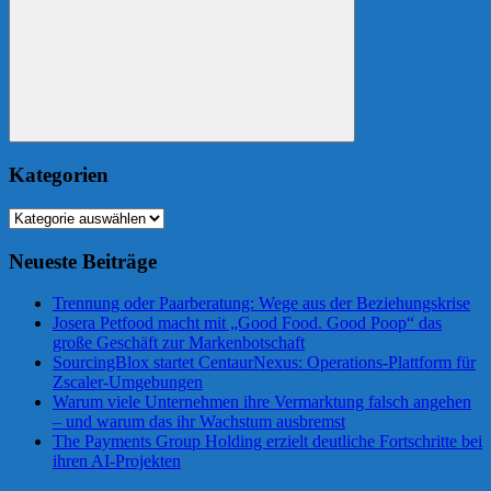
Suchen
Kategorien
Kategorien
Neueste Beiträge
Trennung oder Paarberatung: Wege aus der Beziehungskrise
Josera Petfood macht mit „Good Food. Good Poop“ das
große Geschäft zur Markenbotschaft
SourcingBlox startet CentaurNexus: Operations-Plattform für
Zscaler-Umgebungen
Warum viele Unternehmen ihre Vermarktung falsch angehen
– und warum das ihr Wachstum ausbremst
The Payments Group Holding erzielt deutliche Fortschritte bei
ihren AI-Projekten