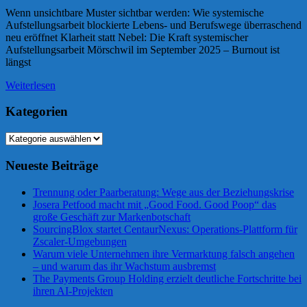
Wenn unsichtbare Muster sichtbar werden: Wie systemische
Aufstellungsarbeit blockierte Lebens- und Berufswege überraschend
neu eröffnet Klarheit statt Nebel: Die Kraft systemischer
Aufstellungsarbeit Mörschwil im September 2025 – Burnout ist
längst
Weiterlesen
Kategorien
Kategorien
Neueste Beiträge
Trennung oder Paarberatung: Wege aus der Beziehungskrise
Josera Petfood macht mit „Good Food. Good Poop“ das
große Geschäft zur Markenbotschaft
SourcingBlox startet CentaurNexus: Operations-Plattform für
Zscaler-Umgebungen
Warum viele Unternehmen ihre Vermarktung falsch angehen
– und warum das ihr Wachstum ausbremst
The Payments Group Holding erzielt deutliche Fortschritte bei
ihren AI-Projekten