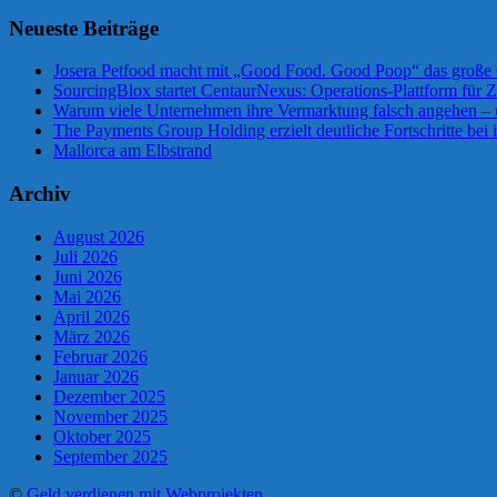
Neueste Beiträge
Josera Petfood macht mit „Good Food. Good Poop“ das große 
SourcingBlox startet CentaurNexus: Operations-Plattform für
Warum viele Unternehmen ihre Vermarktung falsch angehen –
The Payments Group Holding erzielt deutliche Fortschritte bei 
Mallorca am Elbstrand
Archiv
August 2026
Juli 2026
Juni 2026
Mai 2026
April 2026
März 2026
Februar 2026
Januar 2026
Dezember 2025
November 2025
Oktober 2025
September 2025
©
Geld verdienen mit Webprojekten