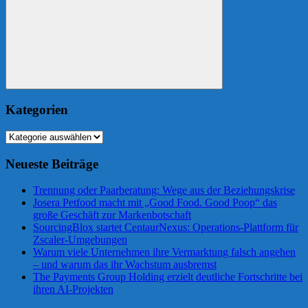
Suchen
Kategorien
Kategorien
Neueste Beiträge
Trennung oder Paarberatung: Wege aus der Beziehungskrise
Josera Petfood macht mit „Good Food. Good Poop“ das
große Geschäft zur Markenbotschaft
SourcingBlox startet CentaurNexus: Operations-Plattform für
Zscaler-Umgebungen
Warum viele Unternehmen ihre Vermarktung falsch angehen
– und warum das ihr Wachstum ausbremst
The Payments Group Holding erzielt deutliche Fortschritte bei
ihren AI-Projekten