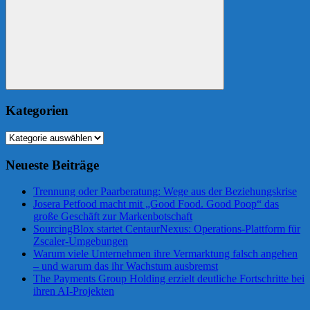
Suchen
Kategorien
Kategorien
Neueste Beiträge
Trennung oder Paarberatung: Wege aus der Beziehungskrise
Josera Petfood macht mit „Good Food. Good Poop“ das
große Geschäft zur Markenbotschaft
SourcingBlox startet CentaurNexus: Operations-Plattform für
Zscaler-Umgebungen
Warum viele Unternehmen ihre Vermarktung falsch angehen
– und warum das ihr Wachstum ausbremst
The Payments Group Holding erzielt deutliche Fortschritte bei
ihren AI-Projekten