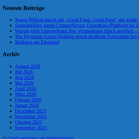
Neueste Beiträge
Josera Petfood macht mit „Good Food. Good Poop“ das große 
SourcingBlox startet CentaurNexus: Operations-Plattform für
Warum viele Unternehmen ihre Vermarktung falsch angehen –
The Payments Group Holding erzielt deutliche Fortschritte bei 
Mallorca am Elbstrand
Archiv
August 2026
Juli 2026
Juni 2026
Mai 2026
April 2026
März 2026
Februar 2026
Januar 2026
Dezember 2025
November 2025
Oktober 2025
September 2025
©
Geld verdienen mit Webprojekten