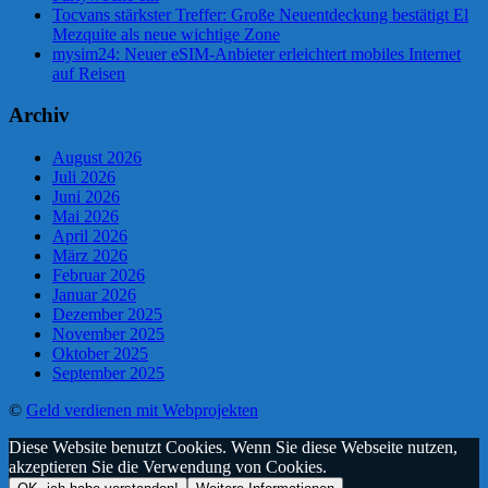
Tocvans stärkster Treffer: Große Neuentdeckung bestätigt El
Mezquite als neue wichtige Zone
mysim24: Neuer eSIM-Anbieter erleichtert mobiles Internet
auf Reisen
Archiv
August 2026
Juli 2026
Juni 2026
Mai 2026
April 2026
März 2026
Februar 2026
Januar 2026
Dezember 2025
November 2025
Oktober 2025
September 2025
©
Geld verdienen mit Webprojekten
Diese Website benutzt Cookies. Wenn Sie diese Webseite nutzen,
akzeptieren Sie die Verwendung von Cookies.