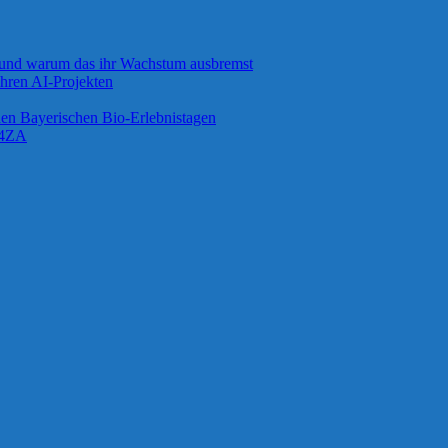
 und warum das ihr Wachstum ausbremst
ihren AI-Projekten
 den Bayerischen Bio-Erlebnistagen
G4ZA