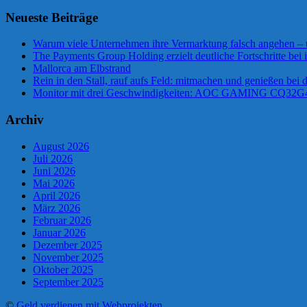
Neueste Beiträge
Warum viele Unternehmen ihre Vermarktung falsch angehen –
The Payments Group Holding erzielt deutliche Fortschritte bei 
Mallorca am Elbstrand
Rein in den Stall, rauf aufs Feld: mitmachen und genießen bei
Monitor mit drei Geschwindigkeiten: AOC GAMING CQ32
Archiv
August 2026
Juli 2026
Juni 2026
Mai 2026
April 2026
März 2026
Februar 2026
Januar 2026
Dezember 2025
November 2025
Oktober 2025
September 2025
©
Geld verdienen mit Webprojekten