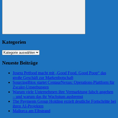
Suchen
Kategorien
Kategorien
Neueste Beiträge
Josera Petfood macht mit „Good Food. Good Poop“ das
große Geschäft zur Markenbotschaft
SourcingBlox startet CentaurNexus: Operations-Plattform für
Zscaler-Umgebungen
Warum viele Unternehmen ihre Vermarktung falsch angehen
– und warum das ihr Wachstum ausbremst
The Payments Group Holding erzielt deutliche Fortschritte bei
ihren AI-Projekten
Mallorca am Elbstrand