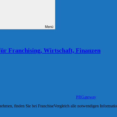
Menü
für Franchising, Wirtschaft, Finanzen
PRGateway
men, finden Sie bei FranchiseVergleich alle notwendigen Informatione