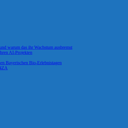
 und warum das ihr Wachstum ausbremst
ihren AI-Projekten
 den Bayerischen Bio-Erlebnistagen
G4ZA