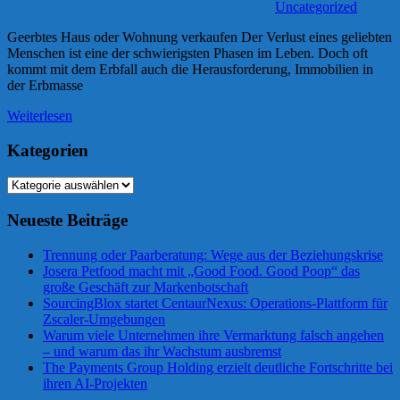
Uncategorized
Geerbtes Haus oder Wohnung verkaufen Der Verlust eines geliebten
Menschen ist eine der schwierigsten Phasen im Leben. Doch oft
kommt mit dem Erbfall auch die Herausforderung, Immobilien in
der Erbmasse
Weiterlesen
Kategorien
Kategorien
Neueste Beiträge
Trennung oder Paarberatung: Wege aus der Beziehungskrise
Josera Petfood macht mit „Good Food. Good Poop“ das
große Geschäft zur Markenbotschaft
SourcingBlox startet CentaurNexus: Operations-Plattform für
Zscaler-Umgebungen
Warum viele Unternehmen ihre Vermarktung falsch angehen
– und warum das ihr Wachstum ausbremst
The Payments Group Holding erzielt deutliche Fortschritte bei
ihren AI-Projekten