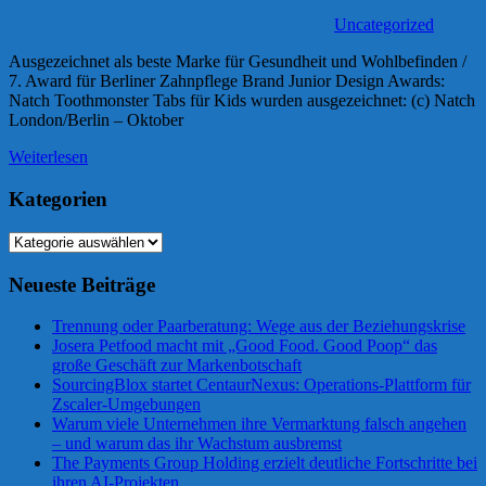
Uncategorized
Ausgezeichnet als beste Marke für Gesundheit und Wohlbefinden /
7. Award für Berliner Zahnpflege Brand Junior Design Awards:
Natch Toothmonster Tabs für Kids wurden ausgezeichnet: (c) Natch
London/Berlin – Oktober
Weiterlesen
Kategorien
Kategorien
Neueste Beiträge
Trennung oder Paarberatung: Wege aus der Beziehungskrise
Josera Petfood macht mit „Good Food. Good Poop“ das
große Geschäft zur Markenbotschaft
SourcingBlox startet CentaurNexus: Operations-Plattform für
Zscaler-Umgebungen
Warum viele Unternehmen ihre Vermarktung falsch angehen
– und warum das ihr Wachstum ausbremst
The Payments Group Holding erzielt deutliche Fortschritte bei
ihren AI-Projekten