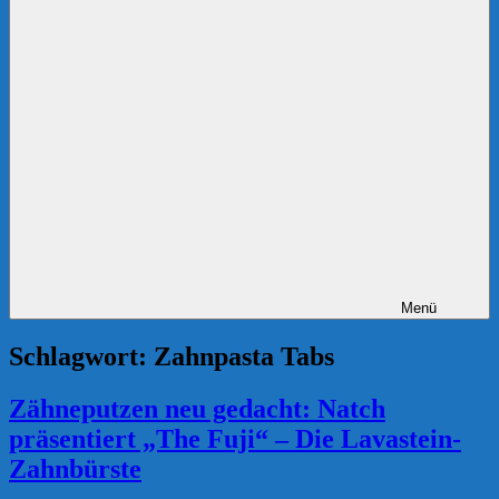
Menü
Schlagwort:
Zahnpasta Tabs
Zähneputzen neu gedacht: Natch
präsentiert „The Fuji“ – Die Lavastein-
Zahnbürste