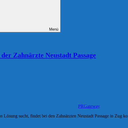
Menü
e der Zahnärzte Neustadt Passage
PRGateway
n Lösung sucht, findet bei den Zahnärzten Neustadt Passage in Zug ko