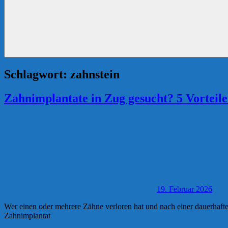
Schlagwort:
zahnstein
Zahnimplantate in Zug gesucht? 5 Vorteil
19. Februar 2026
Wer einen oder mehrere Zähne verloren hat und nach einer dauerhafte
Zahnimplantat