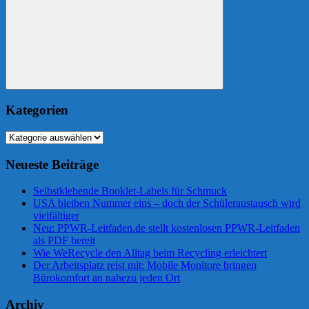
Suchen
Kategorien
Kategorien
Neueste Beiträge
Selbstklebende Booklet-Labels für Schmuck
USA bleiben Nummer eins – doch der Schüleraustausch wird
vielfältiger
Neu: PPWR-Leitfaden.de stellt kostenlosen PPWR-Leitfaden
als PDF bereit
Wie WeRecycle den Alltag beim Recycling erleichtert
Der Arbeitsplatz reist mit: Mobile Monitore bringen
Bürokomfort an nahezu jeden Ort
Archiv