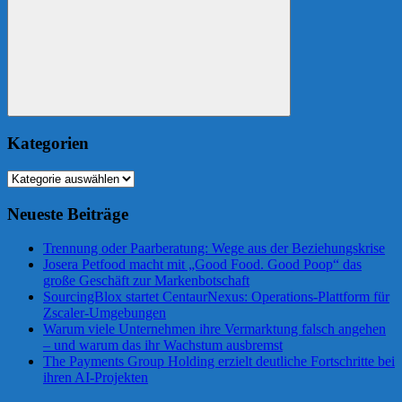
Suchen
Kategorien
Kategorien
Neueste Beiträge
Trennung oder Paarberatung: Wege aus der Beziehungskrise
Josera Petfood macht mit „Good Food. Good Poop“ das
große Geschäft zur Markenbotschaft
SourcingBlox startet CentaurNexus: Operations-Plattform für
Zscaler-Umgebungen
Warum viele Unternehmen ihre Vermarktung falsch angehen
– und warum das ihr Wachstum ausbremst
The Payments Group Holding erzielt deutliche Fortschritte bei
ihren AI-Projekten