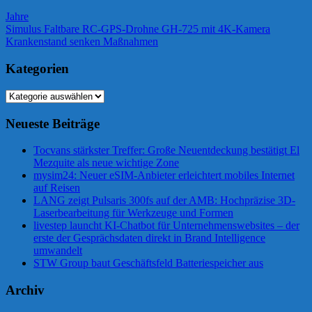
Jahre
Beitragsnavigation
Vorheriger
Simulus Faltbare RC-GPS-Drohne GH-725 mit 4K-Kamera
Beitrag:
Nächster
Krankenstand senken Maßnahmen
Beitrag:
Kategorien
Kategorien
Neueste Beiträge
Tocvans stärkster Treffer: Große Neuentdeckung bestätigt El
Mezquite als neue wichtige Zone
mysim24: Neuer eSIM-Anbieter erleichtert mobiles Internet
auf Reisen
LANG zeigt Pulsaris 300fs auf der AMB: Hochpräzise 3D-
Laserbearbeitung für Werkzeuge und Formen
livestep launcht KI-Chatbot für Unternehmenswebsites – der
erste der Gesprächsdaten direkt in Brand Intelligence
umwandelt
STW Group baut Geschäftsfeld Batteriespeicher aus
Archiv