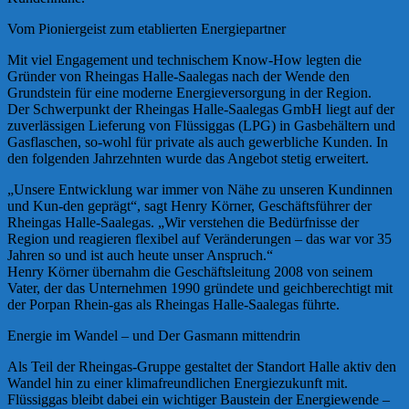
Vom Pioniergeist zum etablierten Energiepartner
Mit viel Engagement und technischem Know-How legten die
Gründer von Rheingas Halle-Saalegas nach der Wende den
Grundstein für eine moderne Energieversorgung in der Region.
Der Schwerpunkt der Rheingas Halle-Saalegas GmbH liegt auf der
zuverlässigen Lieferung von Flüssiggas (LPG) in Gasbehältern und
Gasflaschen, so-wohl für private als auch gewerbliche Kunden. In
den folgenden Jahrzehnten wurde das Angebot stetig erweitert.
„Unsere Entwicklung war immer von Nähe zu unseren Kundinnen
und Kun-den geprägt“, sagt Henry Körner, Geschäftsführer der
Rheingas Halle-Saalegas. „Wir verstehen die Bedürfnisse der
Region und reagieren flexibel auf Veränderungen – das war vor 35
Jahren so und ist auch heute unser Anspruch.“
Henry Körner übernahm die Geschäftsleitung 2008 von seinem
Vater, der das Unternehmen 1990 gründete und geichberechtigt mit
der Porpan Rhein-gas als Rheingas Halle-Saalegas führte.
Energie im Wandel – und Der Gasmann mittendrin
Als Teil der Rheingas-Gruppe gestaltet der Standort Halle aktiv den
Wandel hin zu einer klimafreundlichen Energiezukunft mit.
Flüssiggas bleibt dabei ein wichtiger Baustein der Energiewende –