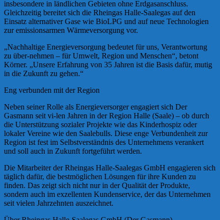
insbesondere in ländlichen Gebieten ohne Erdgasanschluss.
Gleichzeitig bereitet sich die Rheingas Halle-Saalegas auf den
Einsatz alternativer Gase wie BioLPG und auf neue Technologien
zur emissionsarmen Wärmeversorgung vor.
„Nachhaltige Energieversorgung bedeutet für uns, Verantwortung
zu über-nehmen – für Umwelt, Region und Menschen“, betont
Körner. „Unsere Erfahrung von 35 Jahren ist die Basis dafür, mutig
in die Zukunft zu gehen.“
Eng verbunden mit der Region
Neben seiner Rolle als Energieversorger engagiert sich Der
Gasmann seit vi-len Jahren in der Region Halle (Saale) – ob durch
die Unterstützung sozialer Projekte wie das Kinderhospiz oder
lokaler Vereine wie den Saalebulls. Diese enge Verbundenheit zur
Region ist fest im Selbstverständnis des Unternehmens verankert
und soll auch in Zukunft fortgeführt werden.
Die Mitarbeiter der Rheingas Halle-Saalegas GmbH engagieren sich
täglich dafür, die bestmöglichen Lösungen für ihre Kunden zu
finden. Das zeigt sich nicht nur in der Qualität der Produkte,
sondern auch im exzellenten Kundenservice, der das Unternehmen
seit vielen Jahrzehnten auszeichnet.
Über Rheingas Halle-Saalegas GmbH (Der Gasmann)