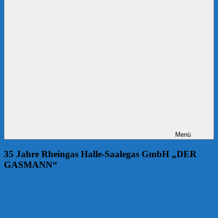
Menü
35 Jahre Rheingas Halle-Saalegas GmbH „DER
GASMANN“