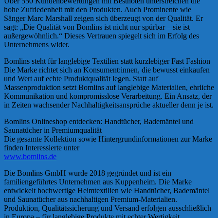
Über 550 Kundenbewertungen mit Bestnoten unterstreichen die
hohe Zufriedenheit mit den Produkten. Auch Prominente wie
Sänger Marc Marshall zeigen sich überzeugt von der Qualität. Er
sagt: „Die Qualität von Bomlins ist nicht nur spürbar – sie ist
außergewöhnlich.“ Dieses Vertrauen spiegelt sich im Erfolg des
Unternehmens wider.
Bomlins steht für langlebige Textilien statt kurzlebiger Fast Fashion
Die Marke richtet sich an Konsument:innen, die bewusst einkaufen
und Wert auf echte Produktqualität legen. Statt auf
Massenproduktion setzt Bomlins auf langlebige Materialien, ehrliche
Kommunikation und kompromisslose Verarbeitung. Ein Ansatz, der
in Zeiten wachsender Nachhaltigkeitsansprüche aktueller denn je ist.
Bomlins Onlineshop entdecken: Handtücher, Bademäntel und
Saunatücher in Premiumqualität
Die gesamte Kollektion sowie Hintergrundinformationen zur Marke
finden Interessierte unter
www.bomlins.de
Die Bomlins GmbH wurde 2018 gegründet und ist ein
familiengeführtes Unternehmen aus Kuppenheim. Die Marke
entwickelt hochwertige Heimtextilien wie Handtücher, Bademäntel
und Saunatücher aus nachhaltigen Premium-Materialien.
Produktion, Qualitätssicherung und Versand erfolgen ausschließlich
in Europa – für langlebige Produkte mit echter Wertigkeit.