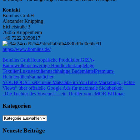
Kontakt
Bomlins GmbH
Alexander Knipping
Eichetstraße 3
76456 Kuppenheim
+49 7222 3859817
https://www.bomlins.de/
Bomlins GmbH
europäische Produktion
GIZA-
Baumwolle
hochwertige Handtücher
langlebige
Textilien
Luxustextilien
nachhaltige Bademäntel
Premium-
Heimtextilien
Saunatücher
Beitragsnavigation
Vorheriger
YOUBOOST setzt neue Maßstäbe im YouTube-Marketing: „Echte
Beitrag:
Views“ über offizielle Google Ads für maximale Sichtbarkeit
Nächster
„Die Tochter des Voyeurs“ – ein Thriller von aMOR BIDman
Beitrag:
Kategorien
Kategorien
Neueste Beiträge