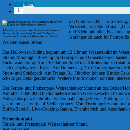
teilen
23. Oktober 2025 – Am Freitag, 3
Weissenhäuser Strand statt. „Unse
Adrenalin garantiert beim beliebten Halloween-
und Klein mit tollen Kostümen un
Riding am Weissenhäuser Strand (Bildquelle:
Ferien- und Freizeitpark Weissenhäuser Strand)
Anfänger als auch für Fahrprofis
Weissenhäuser Strand.
Das Halloween-Riding beginnt um 12 Uhr am Wasserskilift im Waterpa
Strand: Moonlight-Bowling im Heimspiel und Grusellaternen basteln
Fackelwanderung. Am 29. Oktober findet das Kürbisschnitzen statt u
nach der schwarzen Katze. Am Donnerstag, 30. Oktober, starten die 
Sport- und Spielepark. Am Freitag, 31. Oktober, können Kinder Gru
schauriger Deko geschmückt. Weitere Informationen erhalten interess
Der Ferien- und Freizeitpark Weissenhäuser Strand an der Ostsee/Ho
Auf über 1.000.000 Quadratmetern können Gäste zwischen Ferienwohn
Anlage das ganze Jahr über wetterunabhängige Ferien: Subtropische
gastronomisch wird auf Vielfalt gesetzt. Vom Dschungelrestaurant ü
Buffet-Bereich, Live-Cooking-Station, Eventbereich und Ausschank d
Firmenkontakt
Ferien- und Freizeitpark Weissenhäuser Strand
Annika Hauck