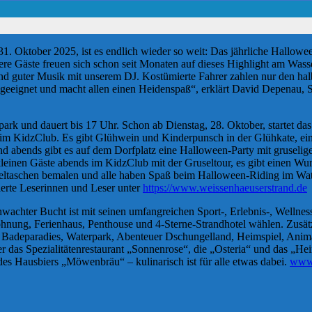
1. Oktober 2025, ist es endlich wieder so weit: Das jährliche Hallowe
re Gäste freuen sich schon seit Monaten auf dieses Highlight am Wasser
d guter Musik mit unserem DJ. Kostümierte Fahrer zahlen nur den halb
 geeignet und macht allen einen Heidenspaß“, erklärt David Depenau, S
rk und dauert bis 17 Uhr. Schon ab Dienstag, 28. Oktober, startet d
 im KidzClub. Es gibt Glühwein und Kinderpunsch in der Glühkate, ei
nd abends gibt es auf dem Dorfplatz eine Halloween-Party mit grusel
kleinen Gäste abends im KidzClub mit der Gruseltour, es gibt einen W
seltaschen bemalen und alle haben Spaß beim Halloween-Riding im Wat
ierte Leserinnen und Leser unter
https://www.weissenhaeuserstrand.de
hwachter Bucht ist mit seinen umfangreichen Sport-, Erlebnis-, Welln
ung, Ferienhaus, Penthouse und 4-Sterne-Strandhotel wählen. Zusätzl
s Badeparadies, Waterpark, Abenteuer Dschungelland, Heimspiel, Ani
ber das Spezialitätenrestaurant „Sonnenrose“, die „Osteria“ und das 
es Hausbiers „Möwenbräu“ – kulinarisch ist für alle etwas dabei.
www.