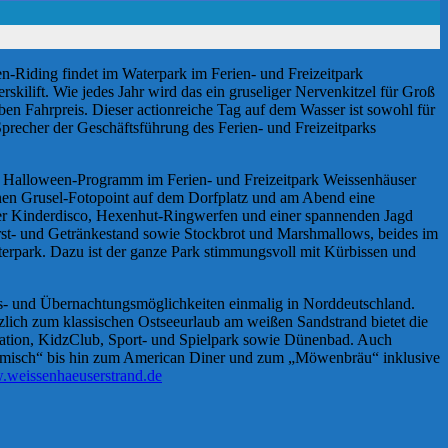
en-Riding findet im Waterpark im Ferien- und Freizeitpark
skilift. Wie jedes Jahr wird das ein gruseliger Nervenkitzel für Groß
en Fahrpreis. Dieser actionreiche Tag auf dem Wasser ist sowohl für
precher der Geschäftsführung des Ferien- und Freizeitparks
as Halloween-Programm im Ferien- und Freizeitpark Weissenhäuser
nen Grusel-Fotopoint auf dem Dorfplatz und am Abend eine
iger Kinderdisco, Hexenhut-Ringwerfen und einer spannenden Jagd
urst- und Getränkestand sowie Stockbrot und Marshmallows, beides im
erpark. Dazu ist der ganze Park stimmungsvoll mit Kürbissen und
ess- und Übernachtungsmöglichkeiten einmalig in Norddeutschland.
ich zum klassischen Ostseeurlaub am weißen Sandstrand bietet die
mation, KidzClub, Sport- und Spielpark sowie Dünenbad. Auch
„Heimisch“ bis hin zum American Diner und zum „Möwenbräu“ inklusive
weissenhaeuserstrand.de