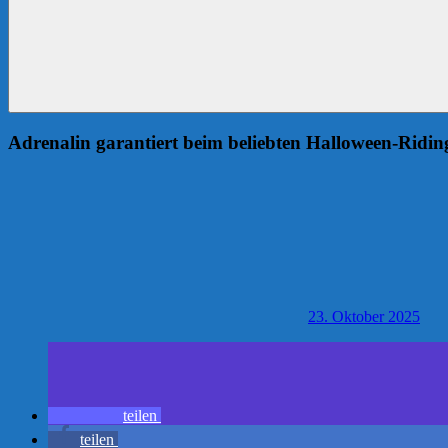
Adrenalin garantiert beim beliebten Halloween-Ridi
23. Oktober 2025
teilen
teilen