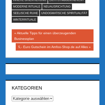
INNERE ORIENTIERUNG
LICHTSYMBOLIK ADVENT
MODERNE RITUALE
NEUAUSRICHTUNG
SEELISCHE RUHE
UNDOGMATISCHE SPIRITUALITÄT
WINTERRITUALE
Beitragsnavigation
Vorheriger
Aktuelle Tipps für einen überzeugenden
Beitrag:
Businessplan
Nächster
5,- Euro Gutschein im Amfoo-Shop.de auf Alles
Beitrag:
KATEGORIEN
Kategorien