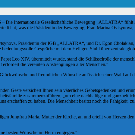
Die Internationale Gesellschaftliche Bewegung „ALLATRA“ fühlt sich 
rteilt hat, was die Präsidentin der Bewegung, Frau Marina Ovtsynova,
vtsynova, Präsidentin der IGB „ALLATRA“, und Dr. Egon Cholakian, ei
 bedeutungsvolle Gespräche mit dem Heiligen Stuhl über zentrale glo
 Papst Leo XIV. übermittelt wurde, stand die Schlüsselrolle der mensc
 erfordert die vereinten Anstrengungen aller Menschen.“
hen Glückwünsche und freundlichen Wünsche anlässlich seiner Wahl auf 
nden Geste versichert Ihnen sein väterliches Gebetsgedenken und erin
heitsfamilie zusammenzuführen, „um eine nachhaltige und ganzheitlich
cht, uns erschaffen zu haben. Die Menschheit besitzt noch die Fähigke
igen Jungfrau Maria, Mutter der Kirche, an und erteilt von Herzen den 
ine besten Wünsche im Herrn entgegen.“