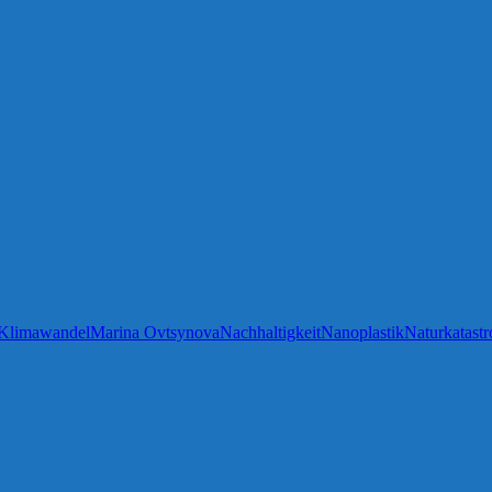
Klimawandel
Marina Ovtsynova
Nachhaltigkeit
Nanoplastik
Naturkatastr