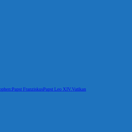
ophen:
Papst Franziskus
Papst Leo XIV.
Vatikan