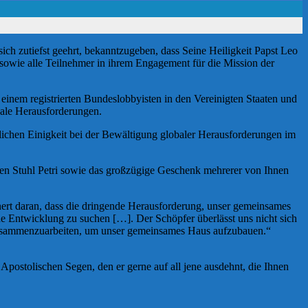
zutiefst geehrt, bekanntzugeben, dass Seine Heiligkeit Papst Leo
 sowie alle Teilnehmer in ihrem Engagement für die Mission der
nem registrierten Bundeslobbyisten in den Vereinigten Staaten und
bale Herausforderungen.
hlichen Einigkeit bei der Bewältigung globaler Herausforderungen im
den Stuhl Petri sowie das großzügige Geschenk mehrerer von Ihnen
nert daran, dass die dringende Herausforderung, unser gemeinsames
e Entwicklung zu suchen […]. Der Schöpfer überlässt uns nicht sich
it, zusammenzuarbeiten, um unser gemeinsames Haus aufzubauen.“
Apostolischen Segen, den er gerne auf all jene ausdehnt, die Ihnen