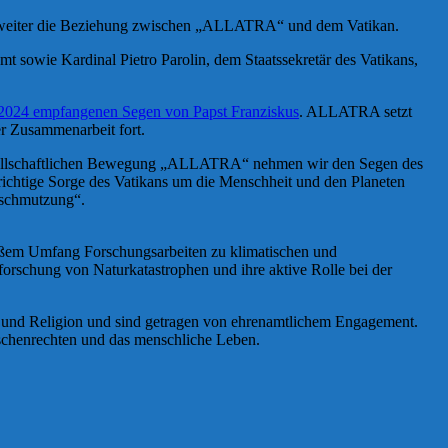
t weiter die Beziehung zwischen „ALLATRA“ und dem Vatikan.
 sowie Kardinal Pietro Parolin, dem Staatssekretär des Vatikans,
 2024 empfangenen Segen von Papst Franziskus
. ALLATRA setzt
er Zusammenarbeit fort.
Gesellschaftlichen Bewegung „ALLATRA“ nehmen wir den Segen des
frichtige Sorge des Vatikans um die Menschheit und den Planeten
rschmutzung“.
roßem Umfang Forschungsarbeiten zu klimatischen und
forschung von Naturkatastrophen und ihre aktive Rolle bei der
ik und Religion und sind getragen von ehrenamtlichem Engagement.
nschenrechten und das menschliche Leben.