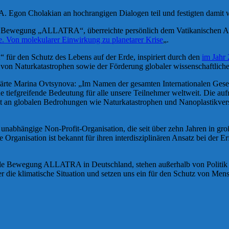
A. Egon Cholakian an hochrangigen Dialogen teil und festigten dami
en Bewegung „ALLATRA“, überreichte persönlich dem Vatikanischen Amt
e. Von molekularer Einwirkung zu planetarer Krise
„.
ür den Schutz des Lebens auf der Erde, inspiriert durch den
im Jahr
g von Naturkatastrophen sowie der Förderung globaler wissenschaftlich
rklärte Marina Ovtsynova: „Im Namen der gesamten Internationalen 
e tiefgreifende Bedeutung für alle unsere Teilnehmer weltweit. Die au
rbeit an globalen Bedrohungen wie Naturkatastrophen und Nanoplastikve
unabhängige Non-Profit-Organisation, die seit über zehn Jahren in g
ganisation ist bekannt für ihren interdisziplinären Ansatz bei der Er
ationale Bewegung ALLATRA in Deutschland, stehen außerhalb von Polit
er die klimatische Situation und setzen uns ein für den Schutz von Me