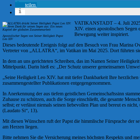
teilen
VATIKANSTADT – 4. Juli 2025 – 
XIV. einen apostolischen Segen e
Bewegung weiter inspiriert.
Apostolischer Segen von Seiner Heiligkeit Papst
Leo XIV
Dieses bedeutende Ereignis folgt auf den Besuch von Frau Marina O
Vertreter von „ALLATRA“, im Vatikan im Mai 2025. Dort führten sie
In dem an uns gerichteten Schreiben, das im Namen Seiner Heiligkeit
Mittelpunkt. Darin hieß es: „Der Schutz unserer gemeinsamen Umwelt
„Seine Heiligkeit Leo XIV. hat mit tiefer Dankbarkeit Ihre herzlic
zusammengestellter Publikationen entgegengenommen.
In Anerkennung der aus tiefem geistlichen Gemeinschaftssinn stamme
Zuhause zu schützen, auch die Sorge einschließt, die gesamte Mensch
selbst; er verlässt niemals seinen liebevollen Plan und bereut es ni
(Laudato Si“, 13).
Mit diesen Wünschen ruft der Papst die himmlische Fürsprache der sel
am Herzen liegen.
Bitte nehmen Sie die Versicherung meines höchsten Respekts und me