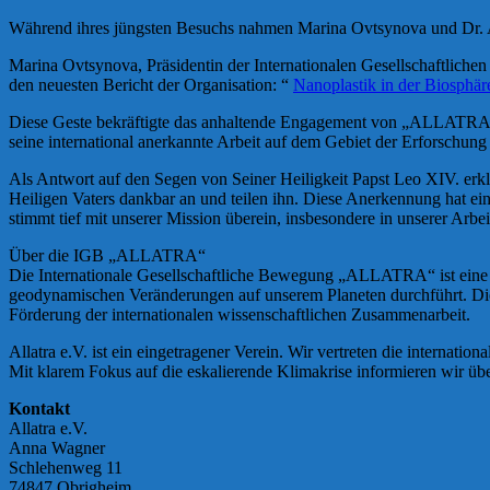
Während ihres jüngsten Besuchs nahmen Marina Ovtsynova und Dr. 
Marina Ovtsynova, Präsidentin der Internationalen Gesellschaftlich
den neuesten Bericht der Organisation: “
Nanoplastik in der Biosphär
Diese Geste bekräftigte das anhaltende Engagement von „ALLATRA“ f
seine international anerkannte Arbeit auf dem Gebiet der Erforschun
Als Antwort auf den Segen von Seiner Heiligkeit Papst Leo XIV. e
Heiligen Vaters dankbar an und teilen ihn. Diese Anerkennung hat ein
stimmt tief mit unserer Mission überein, insbesondere in unserer A
Über die IGB „ALLATRA“
Die Internationale Gesellschaftliche Bewegung „ALLATRA“ ist eine 
geodynamischen Veränderungen auf unserem Planeten durchführt. Die Or
Förderung der internationalen wissenschaftlichen Zusammenarbeit.
Allatra e.V. ist ein eingetragener Verein. Wir vertreten die intern
Mit klarem Fokus auf die eskalierende Klimakrise informieren wir üb
Kontakt
Allatra e.V.
Anna Wagner
Schlehenweg 11
74847 Obrigheim