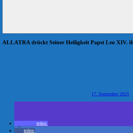
ALLATRA drückt Seiner Heiligkeit Papst Leo XIV. ih
17. September 2025
teilen
teilen