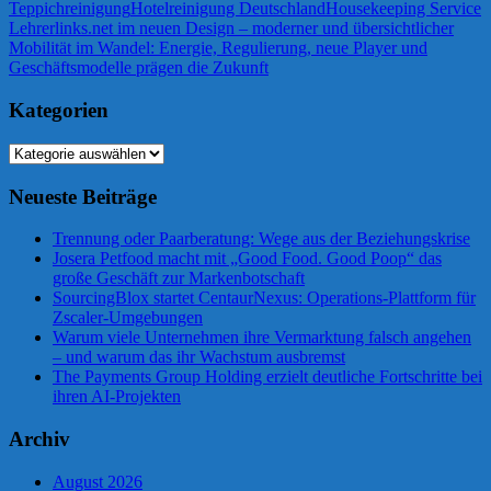
Teppichreinigung
Hotelreinigung Deutschland
Housekeeping Service
Beitragsnavigation
Vorheriger
Lehrerlinks.net im neuen Design – moderner und übersichtlicher
Beitrag:
Nächster
Mobilität im Wandel: Energie, Regulierung, neue Player und
Beitrag:
Geschäftsmodelle prägen die Zukunft
Kategorien
Kategorien
Neueste Beiträge
Trennung oder Paarberatung: Wege aus der Beziehungskrise
Josera Petfood macht mit „Good Food. Good Poop“ das
große Geschäft zur Markenbotschaft
SourcingBlox startet CentaurNexus: Operations-Plattform für
Zscaler-Umgebungen
Warum viele Unternehmen ihre Vermarktung falsch angehen
– und warum das ihr Wachstum ausbremst
The Payments Group Holding erzielt deutliche Fortschritte bei
ihren AI-Projekten
Archiv
August 2026