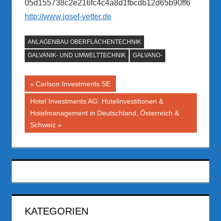
http://www.josef-vetter.de
ANLAGENBAU OBERFLÄCHENTECHNIK
GALVANIK- UND UMWELTTECHNIK
GALVANO-
Beitragsnavigation
Vorheriger
Carlson Investments SE
Beitrag:
Nächster
Hotel Investments AG: Hotelinvestitionen &
Beitrag:
Hotelmanagement in Deutschland, Österreich &
Schweiz
KATEGORIEN