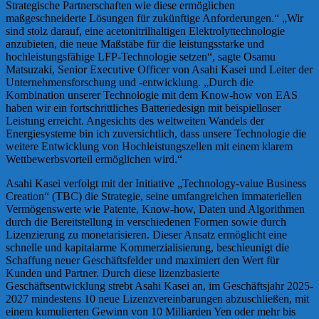
Strategische Partnerschaften wie diese ermöglichen
maßgeschneiderte Lösungen für zukünftige Anforderungen.“ „Wir
sind stolz darauf, eine acetonitrilhaltigen Elektrolyttechnologie
anzubieten, die neue Maßstäbe für die leistungsstarke und
hochleistungsfähige LFP-Technologie setzen“, sagte Osamu
Matsuzaki, Senior Executive Officer von Asahi Kasei und Leiter der
Unternehmensforschung und -entwicklung. „Durch die
Kombination unserer Technologie mit dem Know-how von EAS
haben wir ein fortschrittliches Batteriedesign mit beispielloser
Leistung erreicht. Angesichts des weltweiten Wandels der
Energiesysteme bin ich zuversichtlich, dass unsere Technologie die
weitere Entwicklung von Hochleistungszellen mit einem klarem
Wettbewerbsvorteil ermöglichen wird.“
Asahi Kasei verfolgt mit der Initiative „Technology-value Business
Creation“ (TBC) die Strategie, seine umfangreichen immateriellen
Vermögenswerte wie Patente, Know-how, Daten und Algorithmen
durch die Bereitstellung in verschiedenen Formen sowie durch
Lizenzierung zu monetarisieren. Dieser Ansatz ermöglicht eine
schnelle und kapitalarme Kommerzialisierung, beschleunigt die
Schaffung neuer Geschäftsfelder und maximiert den Wert für
Kunden und Partner. Durch diese lizenzbasierte
Geschäftsentwicklung strebt Asahi Kasei an, im Geschäftsjahr 2025-
2027 mindestens 10 neue Lizenzvereinbarungen abzuschließen, mit
einem kumulierten Gewinn von 10 Milliarden Yen oder mehr bis