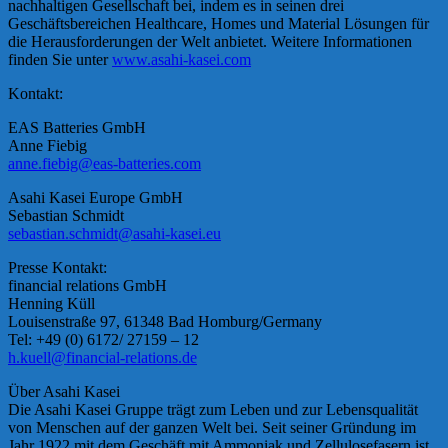
nachhaltigen Gesellschaft bei, indem es in seinen drei
Geschäftsbereichen Healthcare, Homes und Material Lösungen für
die Herausforderungen der Welt anbietet. Weitere Informationen
finden Sie unter
www.asahi-kasei.com
Kontakt:
EAS Batteries GmbH
Anne Fiebig
anne.fiebig@eas-batteries.com
Asahi Kasei Europe GmbH
Sebastian Schmidt
sebastian.schmidt@asahi-kasei.eu
Presse Kontakt:
financial relations GmbH
Henning Küll
Louisenstraße 97, 61348 Bad Homburg/Germany
Tel: +49 (0) 6172/ 27159 – 12
h.kuell@financial-relations.de
Über Asahi Kasei
Die Asahi Kasei Gruppe trägt zum Leben und zur Lebensqualität
von Menschen auf der ganzen Welt bei. Seit seiner Gründung im
Jahr 1922 mit dem Geschäft mit Ammoniak und Zellulosefasern ist