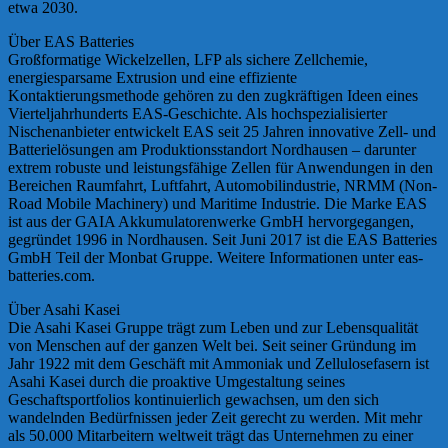
etwa 2030.
Über EAS Batteries
Großformatige Wickelzellen, LFP als sichere Zellchemie,
energiesparsame Extrusion und eine effiziente
Kontaktierungsmethode gehören zu den zugkräftigen Ideen eines
Vierteljahrhunderts EAS-Geschichte. Als hochspezialisierter
Nischenanbieter entwickelt EAS seit 25 Jahren innovative Zell- und
Batterielösungen am Produktionsstandort Nordhausen – darunter
extrem robuste und leistungsfähige Zellen für Anwendungen in den
Bereichen Raumfahrt, Luftfahrt, Automobilindustrie, NRMM (Non-
Road Mobile Machinery) und Maritime Industrie. Die Marke EAS
ist aus der GAIA Akkumulatorenwerke GmbH hervorgegangen,
gegründet 1996 in Nordhausen. Seit Juni 2017 ist die EAS Batteries
GmbH Teil der Monbat Gruppe. Weitere Informationen unter eas-
batteries.com.
Über Asahi Kasei
Die Asahi Kasei Gruppe trägt zum Leben und zur Lebensqualität
von Menschen auf der ganzen Welt bei. Seit seiner Gründung im
Jahr 1922 mit dem Geschäft mit Ammoniak und Zellulosefasern ist
Asahi Kasei durch die proaktive Umgestaltung seines
Geschaftsportfolios kontinuierlich gewachsen, um den sich
wandelnden Bedürfnissen jeder Zeit gerecht zu werden. Mit mehr
als 50.000 Mitarbeitern weltweit trägt das Unternehmen zu einer