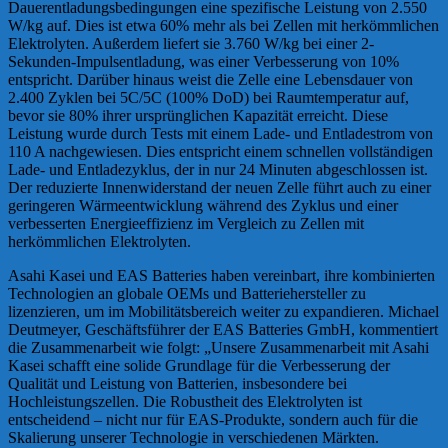
Dauerentladungsbedingungen eine spezifische Leistung von 2.550
W/kg auf. Dies ist etwa 60% mehr als bei Zellen mit herkömmlichen
Elektrolyten. Außerdem liefert sie 3.760 W/kg bei einer 2-
Sekunden-Impulsentladung, was einer Verbesserung von 10%
entspricht. Darüber hinaus weist die Zelle eine Lebensdauer von
2.400 Zyklen bei 5C/5C (100% DoD) bei Raumtemperatur auf,
bevor sie 80% ihrer ursprünglichen Kapazität erreicht. Diese
Leistung wurde durch Tests mit einem Lade- und Entladestrom von
110 A nachgewiesen. Dies entspricht einem schnellen vollständigen
Lade- und Entladezyklus, der in nur 24 Minuten abgeschlossen ist.
Der reduzierte Innenwiderstand der neuen Zelle führt auch zu einer
geringeren Wärmeentwicklung während des Zyklus und einer
verbesserten Energieeffizienz im Vergleich zu Zellen mit
herkömmlichen Elektrolyten.
Asahi Kasei und EAS Batteries haben vereinbart, ihre kombinierten
Technologien an globale OEMs und Batteriehersteller zu
lizenzieren, um im Mobilitätsbereich weiter zu expandieren. Michael
Deutmeyer, Geschäftsführer der EAS Batteries GmbH, kommentiert
die Zusammenarbeit wie folgt: „Unsere Zusammenarbeit mit Asahi
Kasei schafft eine solide Grundlage für die Verbesserung der
Qualität und Leistung von Batterien, insbesondere bei
Hochleistungszellen. Die Robustheit des Elektrolyten ist
entscheidend – nicht nur für EAS-Produkte, sondern auch für die
Skalierung unserer Technologie in verschiedenen Märkten.