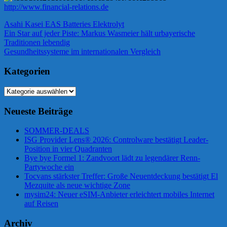
http://www.financial-relations.de
Asahi Kasei EAS Batteries Elektrolyt
Beitragsnavigation
Vorheriger
Ein Star auf jeder Piste: Markus Wasmeier hält urbayerische
Beitrag:
Traditionen lebendig
Nächster
Gesundheitssysteme im internationalen Vergleich
Beitrag:
Kategorien
Kategorien
Neueste Beiträge
SOMMER-DEALS
ISG Provider Lens® 2026: Controlware bestätigt Leader-
Position in vier Quadranten
Bye bye Formel 1: Zandvoort lädt zu legendärer Renn-
Partywoche ein
Tocvans stärkster Treffer: Große Neuentdeckung bestätigt El
Mezquite als neue wichtige Zone
mysim24: Neuer eSIM-Anbieter erleichtert mobiles Internet
auf Reisen
Archiv