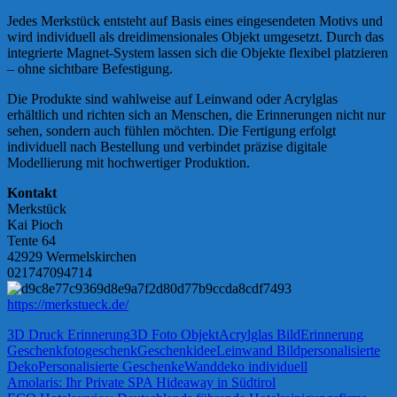
Jedes Merkstück entsteht auf Basis eines eingesendeten Motivs und
wird individuell als dreidimensionales Objekt umgesetzt. Durch das
integrierte Magnet-System lassen sich die Objekte flexibel platzieren
– ohne sichtbare Befestigung.
Die Produkte sind wahlweise auf Leinwand oder Acrylglas
erhältlich und richten sich an Menschen, die Erinnerungen nicht nur
sehen, sondern auch fühlen möchten. Die Fertigung erfolgt
individuell nach Bestellung und verbindet präzise digitale
Modellierung mit hochwertiger Produktion.
Kontakt
Merkstück
Kai Pioch
Tente 64
42929 Wermelskirchen
021747094714
https://merkstueck.de/
3D Druck Erinnerung
3D Foto Objekt
Acrylglas Bild
Erinnerung
Geschenk
fotogeschenk
Geschenkidee
Leinwand Bild
personalisierte
Deko
Personalisierte Geschenke
Wanddeko individuell
Beitragsnavigation
Vorheriger
Amolaris: Ihr Private SPA Hideaway in Südtirol