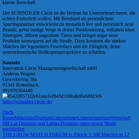
klarste Botschaft.
Der SCHINDLER Circle ist die Heimat für Unternehmer:innen, die
echten Fortschritt wollen. Mit Bernhard als persönlichem
Sparringspartner entwickelst du monatlich live und persönlich neue
Brands, gehst mutige Wege in deiner Positionierung, entfaltest klare
Strategien, öffnest ungeahnte Türen und bringst sogar neue
Produkte konsequent auf die Straße. Dazu kommen die starken
Matches der legendären Powerdays und die Fähigkeit, deine
unternehmerische Helikopterperspektive zu schärfen.
Kontakt
Innovation Circle Managementgesellschaft mbH
Andreas Wagner
Gewerbering 38a
91341 Röttenbach
091959364440
https://schindler-circle.de/
Dach
Raum
Mittelstand
Startups
Unternehmer
Unternehmertum
Wirtschaft
Beitragsnavigation
Vorheriger
Mit Lat-Domains und Latino-Domains einen neuen Markt
Beitrag:
erschließen
Nächster
THE GROW MATCH FORUM in Zürich: 1.100 Matches in 12