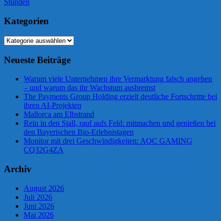
Beitrag:
Stunden
Kategorien
Kategorien
Neueste Beiträge
Warum viele Unternehmen ihre Vermarktung falsch angehen
– und warum das ihr Wachstum ausbremst
The Payments Group Holding erzielt deutliche Fortschritte bei
ihren AI-Projekten
Mallorca am Elbstrand
Rein in den Stall, rauf aufs Feld: mitmachen und genießen bei
den Bayerischen Bio-Erlebnistagen
Monitor mit drei Geschwindigkeiten: AOC GAMING
CQ32G4ZA
Archiv
August 2026
Juli 2026
Juni 2026
Mai 2026