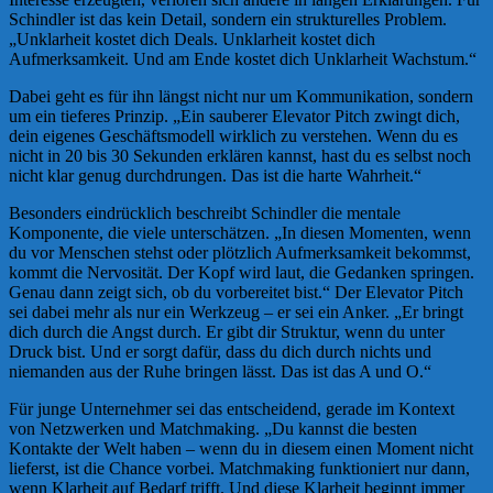
Schindler ist das kein Detail, sondern ein strukturelles Problem.
„Unklarheit kostet dich Deals. Unklarheit kostet dich
Aufmerksamkeit. Und am Ende kostet dich Unklarheit Wachstum.“
Dabei geht es für ihn längst nicht nur um Kommunikation, sondern
um ein tieferes Prinzip. „Ein sauberer Elevator Pitch zwingt dich,
dein eigenes Geschäftsmodell wirklich zu verstehen. Wenn du es
nicht in 20 bis 30 Sekunden erklären kannst, hast du es selbst noch
nicht klar genug durchdrungen. Das ist die harte Wahrheit.“
Besonders eindrücklich beschreibt Schindler die mentale
Komponente, die viele unterschätzen. „In diesen Momenten, wenn
du vor Menschen stehst oder plötzlich Aufmerksamkeit bekommst,
kommt die Nervosität. Der Kopf wird laut, die Gedanken springen.
Genau dann zeigt sich, ob du vorbereitet bist.“ Der Elevator Pitch
sei dabei mehr als nur ein Werkzeug – er sei ein Anker. „Er bringt
dich durch die Angst durch. Er gibt dir Struktur, wenn du unter
Druck bist. Und er sorgt dafür, dass du dich durch nichts und
niemanden aus der Ruhe bringen lässt. Das ist das A und O.“
Für junge Unternehmer sei das entscheidend, gerade im Kontext
von Netzwerken und Matchmaking. „Du kannst die besten
Kontakte der Welt haben – wenn du in diesem einen Moment nicht
lieferst, ist die Chance vorbei. Matchmaking funktioniert nur dann,
wenn Klarheit auf Bedarf trifft. Und diese Klarheit beginnt immer