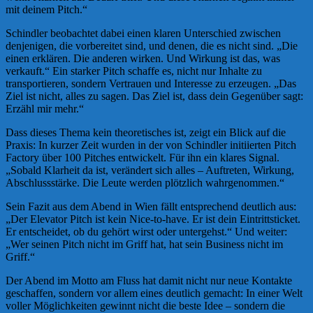
mit deinem Pitch.“
Schindler beobachtet dabei einen klaren Unterschied zwischen
denjenigen, die vorbereitet sind, und denen, die es nicht sind. „Die
einen erklären. Die anderen wirken. Und Wirkung ist das, was
verkauft.“ Ein starker Pitch schaffe es, nicht nur Inhalte zu
transportieren, sondern Vertrauen und Interesse zu erzeugen. „Das
Ziel ist nicht, alles zu sagen. Das Ziel ist, dass dein Gegenüber sagt:
Erzähl mir mehr.“
Dass dieses Thema kein theoretisches ist, zeigt ein Blick auf die
Praxis: In kurzer Zeit wurden in der von Schindler initiierten Pitch
Factory über 100 Pitches entwickelt. Für ihn ein klares Signal.
„Sobald Klarheit da ist, verändert sich alles – Auftreten, Wirkung,
Abschlussstärke. Die Leute werden plötzlich wahrgenommen.“
Sein Fazit aus dem Abend in Wien fällt entsprechend deutlich aus:
„Der Elevator Pitch ist kein Nice-to-have. Er ist dein Eintrittsticket.
Er entscheidet, ob du gehört wirst oder untergehst.“ Und weiter:
„Wer seinen Pitch nicht im Griff hat, hat sein Business nicht im
Griff.“
Der Abend im Motto am Fluss hat damit nicht nur neue Kontakte
geschaffen, sondern vor allem eines deutlich gemacht: In einer Welt
voller Möglichkeiten gewinnt nicht die beste Idee – sondern die