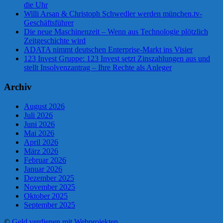
die Uhr
Willi Arsan & Christoph Schwedler werden münchen.tv-
Geschäftsführer
Die neue Maschinenzeit – Wenn aus Technologie plötzlich
Zeitgeschichte wird
ADATA nimmt deutschen Enterprise-Markt ins Visier
123 Invest Gruppe: 123 Invest setzt Zinszahlungen aus und
stellt Insolvenzantrag – Ihre Rechte als Anleger
Archiv
August 2026
Juli 2026
Juni 2026
Mai 2026
April 2026
März 2026
Februar 2026
Januar 2026
Dezember 2025
November 2025
Oktober 2025
September 2025
©
Geld verdienen mit Webprojekten