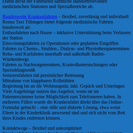
Damit deckt der Fahrdienst sämtliche standortrelevanten
medizinischen Stationen und Spezialbereiche ab.
Bundesweite Krankenfahrten
– flexibel, zuverlässig und individuell
Renna Taxi Tübingen bietet folgende medizinische Fahrten
bundesweit an:
Entlassfahrten nach Hause – inklusive Unterstützung beim Verlassen
der Station
Einweisungsfahrten zu Operationen oder geplanten Eingriffen
Fahrten zu Chemo-, Strahlen-, Dialyse- und Physiotherapieterminen
Reha- und Kurfahrten innerhalb und außerhalb Baden-
Württembergs
Fahrten zu Nachsorgeterminen, Kontrolluntersuchungen oder
Spezialdiagnostik
Seniorenfahrten mit persönlicher Betreuung
Mitnahme von klappbaren Rollstühlen
Begleitung bis an die Wohnungstür, inkl. Gepäck und Unterlagen
Viele Angehörige nutzen das Angebot, wenn sie im
Patientenzimmer keine Möglichkeit zum Telefonieren haben. In
mehreren Fällen wurde die Krankenfahrt direkt über das Online-
Formular gebucht – eine stille und diskrete Lösung, etwa wenn
Eltern in der Kinderklinik anwesend sind und sich nicht vom Bett
ihres Kindes entfernen können.
Kontaktwege – flexibel und unkompliziert