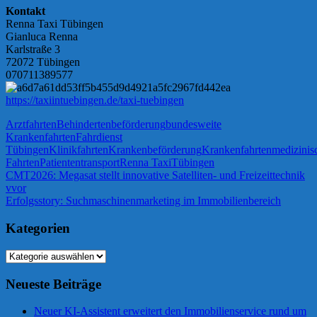
Kontakt
Renna Taxi Tübingen
Gianluca Renna
Karlstraße 3
72072 Tübingen
070711389577
https://taxiintuebingen.de/taxi-tuebingen
Arztfahrten
Behindertenbeförderung
bundesweite
Krankenfahrten
Fahrdienst
Tübingen
Klinikfahrten
Krankenbeförderung
Krankenfahrten
medizinis
Fahrten
Patiententransport
Renna Taxi
Tübingen
Beitragsnavigation
Vorheriger
CMT2026: Megasat stellt innovative Satelliten- und Freizeittechnik
Beitrag:
vvor
Nächster
Erfolgsstory: Suchmaschinenmarketing im Immobilienbereich
Beitrag:
Kategorien
Kategorien
Neueste Beiträge
Neuer KI-Assistent erweitert den Immobilienservice rund um