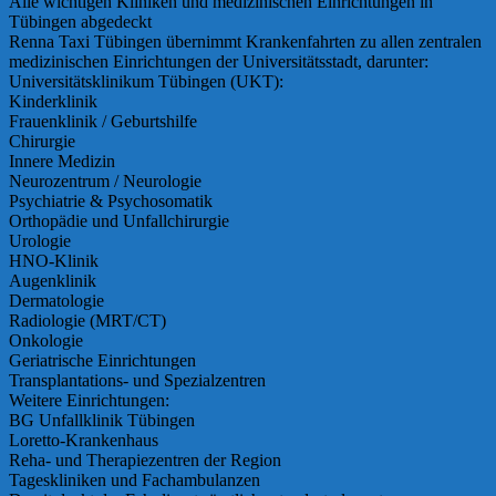
Alle wichtigen Kliniken und medizinischen Einrichtungen in
Tübingen abgedeckt
Renna Taxi Tübingen übernimmt Krankenfahrten zu allen zentralen
medizinischen Einrichtungen der Universitätsstadt, darunter:
Universitätsklinikum Tübingen (UKT):
Kinderklinik
Frauenklinik / Geburtshilfe
Chirurgie
Innere Medizin
Neurozentrum / Neurologie
Psychiatrie & Psychosomatik
Orthopädie und Unfallchirurgie
Urologie
HNO-Klinik
Augenklinik
Dermatologie
Radiologie (MRT/CT)
Onkologie
Geriatrische Einrichtungen
Transplantations- und Spezialzentren
Weitere Einrichtungen:
BG Unfallklinik Tübingen
Loretto-Krankenhaus
Reha- und Therapiezentren der Region
Tageskliniken und Fachambulanzen