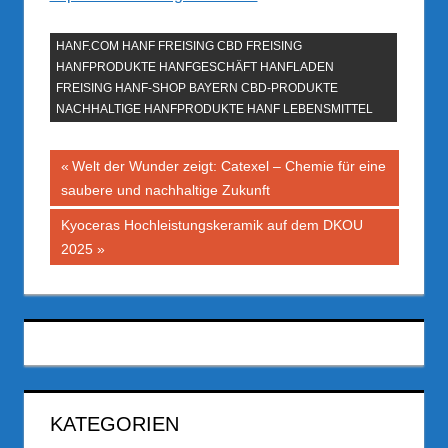
HANF.COM HANF FREISING CBD FREISING
HANFPRODUKTE HANFGESCHÄFT HANFLADEN
FREISING HANF-SHOP BAYERN CBD-PRODUKTE
NACHHALTIGE HANFPRODUKTE HANF LEBENSMITTEL
Beitragsnavigation
Vorheriger
Welt der Wunder zeigt: Catexel – Chemie für eine
Beitrag:
saubere und nachhaltige Zukunft
Nächster
Kyoceras Hochleistungskeramik auf dem DKOU
Beitrag:
2025
KATEGORIEN