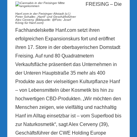
FREISING – Die
Hanf.com in der Freisinger Altstadt (v.l.)
Peter Schaller, „Hanfi“ und Geschäftsführer
Alex Cerveny. (Bildquelle: @Foto: Josef
König für Hanf.com)
Fachhandelskette Hanf.com setzt ihren
erfolgreichen Expansionskurs fort und eröffnet
ihren 17. Store in der oberbayerischen Domstadt
Freising. Auf rund 80 Quadratmetern
Verkaufsfläche präsentiert das Unternehmen in
der Unteren Hauptstraße 35 mehr als 400
Produkte aus der vielseitigen Kulturpflanze Hanf
– von Lebensmitteln über Kosmetik bis hin zu
hochwertigen CBD-Produkten. „Wir möchten den
Menschen zeigen, wie vielfältig und nachhaltig
Hanf im Alltag einsetzbar ist – vom Superfood bis
zur Naturkosmetik“, sagt Alex Cerveny (39),
Geschäftsführer der CWE Holding Europe